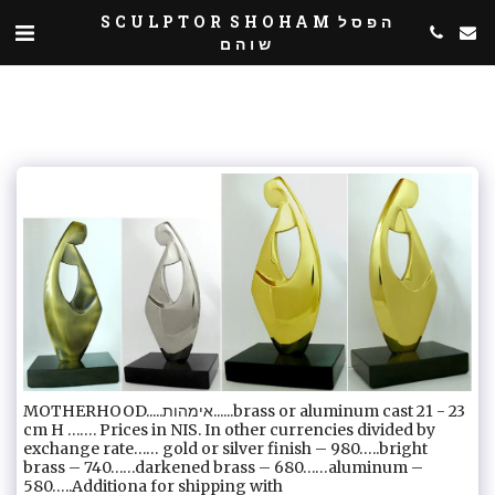
SCULPTOR SHOHAM הפסל
שוהם
MOTHERHOOD.....אימהות......brass or aluminum cast 21 - 23
cm H ……. Prices in NIS. In other currencies divided by
exchange rate…… gold or silver finish – 980…..bright
brass – 740……darkened brass – 680……aluminum –
580…..Additiona for shipping with