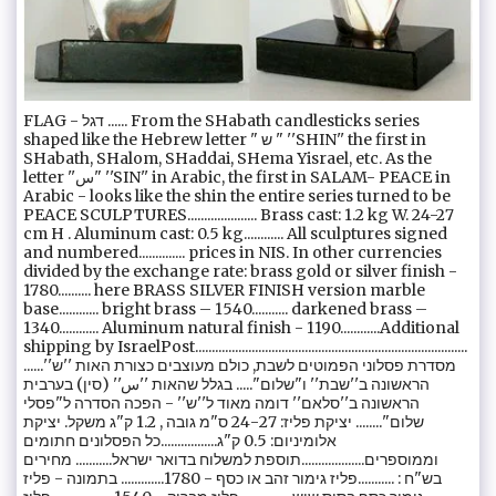
FLAG - דגל ...... From the SHabath candlesticks series
shaped like the Hebrew letter " ש " ''SHIN'' the first in
SHabath, SHalom, SHaddai, SHema Yisrael, etc. As the
letter ''ﺱ" ''SIN'' in Arabic, the first in SALAM- PEACE in
Arabic - looks like the shin the entire series turned to be
PEACE SCULPTURES..................... Brass cast: 1.2 kg W. 24-27
cm H . Aluminum cast: 0.5 kg............ All sculptures signed
and numbered.............. prices in NIS. In other currencies
divided by the exchange rate: brass gold or silver finish -
1780.......... here BRASS SILVER FINISH version marble
base............ bright brass – 1540........... darkened brass –
1340............ Aluminum natural finish - 1190............Additional
shipping by IsraelPost..................................................................................
......מסדרת פסלוני הפמוטים לשבת, כולם מעוצבים כצורת האות ''ש''
הראשונה ב''שבת'' ו"שלום"..... בגלל שהאות ''ﺱ'' (סין) בערבית
הראשונה ב''סלאם'' דומה מאוד ל''ש'' - הפכה הסדרה ל"פסלי
שלום"........ יציקת פליז: 24-27 ס"מ גובה , 1.2 ק"ג משקל. יציקת
אלומיניום: 0.5 ק"ג.................כל הפסלונים חתומים
וממוספרים...................תוספת למשלוח בדואר ישראל........... מחירים
בש"ח : ...........פליז גימור זהב או כסף - 1780............. בתמונה - פליז