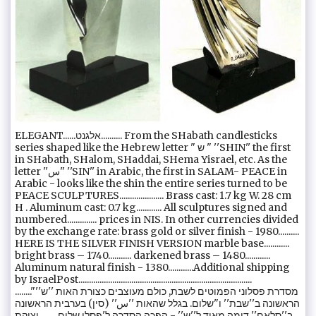
ELEGANT......אלגנט.......... From the SHabath candlesticks
series shaped like the Hebrew letter " ש " ''SHIN'' the first
in SHabath, SHalom, SHaddai, SHema Yisrael, etc. As the
letter ''ﺱ" ''SIN'' in Arabic, the first in SALAM- PEACE in
Arabic - looks like the shin the entire series turned to be
PEACE SCULPTURES..................... Brass cast: 1.7 kg W. 28 cm
H . Aluminum cast: 0.7 kg............ All sculptures signed and
numbered.............. prices in NIS. In other currencies divided
by the exchange rate: brass gold or silver finish - 1980..........
HERE IS THE SILVER FINISH VERSION marble base............
bright brass – 1740........... darkened brass – 1480............
Aluminum natural finish - 1380............Additional shipping
by IsraelPost..................................................................................
........"מסדרת פסלוני הפמוטים לשבת, כולם מעוצבים כצורת האות ''ש''
הראשונה ב''שבת'' ו"שלום. בגלל שהאות ''ﺱ'' (סין) בערבית הראשונה
ב''סלאם'' דומה מאוד ל''ש'' - הפכה הסדרה ל'פסלי שלום........ יציקת