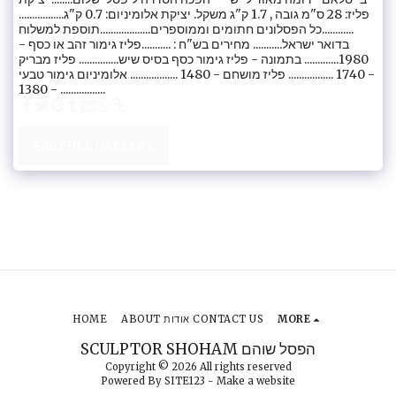
פליז: 28 ס"מ גובה , 1.7 ק"ג משקל. יציקת אלומיניום: 0.7 ק"ג.................
............כל הפסלונים חתומים וממוספרים...................תוספת למשלוח
בדואר ישראל........... מחירים בש"ח : ...........פליז גימור זהב או כסף -
1980............. בתמונה - פליז גימור כסף בסיס שיש............... פליז מבריק
- 1740 ................. פליז מושחם - 1480 .................. אלומיניום גימור טבעי
- 1380 .................
SEE FULL GALLERY
HOME
ABOUT אודות CONTACT US
MORE
SCULPTOR SHOHAM הפסל שוהם
Copyright © 2026 All rights reserved
Powered By
SITE123
-
Make a website